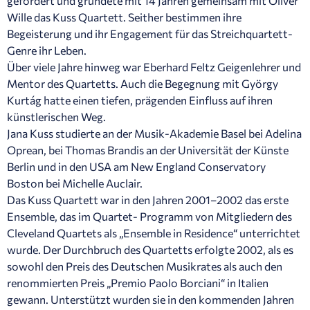
gefördert und gründete mit 14 Jahren gemeinsam mit Oliver
Wille das Kuss Quartett. Seither bestimmen ihre
Begeisterung und ihr Engagement für das Streichquartett-
Genre ihr Leben.
Über viele Jahre hinweg war Eberhard Feltz Geigenlehrer und
Mentor des Quartetts. Auch die Begegnung mit György
Kurtág hatte einen tiefen, prägenden Einfluss auf ihren
künstlerischen Weg.
Jana Kuss studierte an der Musik-Akademie Basel bei Adelina
Oprean, bei Thomas Brandis an der Universität der Künste
Berlin und in den USA am New England Conservatory
Boston bei Michelle Auclair.
Das Kuss Quartett war in den Jahren 2001–2002 das erste
Ensemble, das im Quartet- Programm von Mitgliedern des
Cleveland Quartets als „Ensemble in Residence“ unterrichtet
wurde. Der Durchbruch des Quartetts erfolgte 2002, als es
sowohl den Preis des Deutschen Musikrates als auch den
renommierten Preis „Premio Paolo Borciani“ in Italien
gewann. Unterstützt wurden sie in den kommenden Jahren