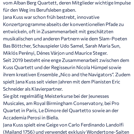
vom Alban Berg Quartett, deren Mitglieder wichtige Impulse
für den Weg ins Berufsleben gaben.
Jana Kuss war schon früh bestrebt, innovative
Konzertprogramme abseits der konventionellen Pfade zu
entwickeln, oft in Zusammenarbeit mit geschätzten
musikalischen und anderen Partnern wie dem Slam-Poeten
Bas Böttcher, Schauspieler Udo Samel, Sarah Maria Sun,
Miklós Perényi, Dénes Várjon und Maurice Steger.
Seit 2019 besteht eine enge Zusammenarbeit zwischen dem
Kuss Quartett und der Regisseurin Nicola Hümpel sowie
ihrem kreativen Ensemble „Nico and the Navigators“. Zudem
spielt Jana Kuss seit vielen Jahren mit dem Pianisten Eric
Schneider als Klavierpartner.
Sie gibt regelmäßig Meisterkurse bei der Jeunesses
Musicales, am Royal Birmingham Conservatory, bei Pro
Quartet in Paris, Le Dimore del Quartetto sowie an der
Accademia Perosi in Biella.
Jana Kuss spielt eine Geige von Carlo Ferdinando Landolfi
(Mailand 1756) und verwendet exklusiv Wondertone-Saiten