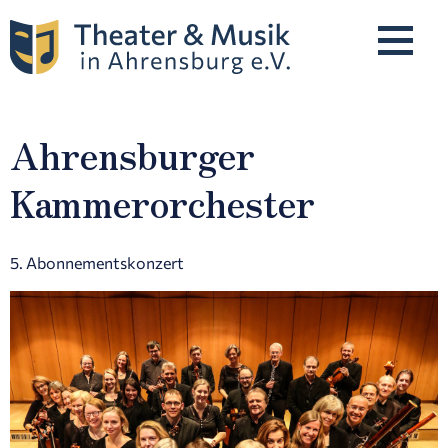
Ahrensburger
Programm
Kammerorchester
Unsere Künstler*innen
5. Abonnementskonzert
Karten & Preise
Spielstätten
Über Uns