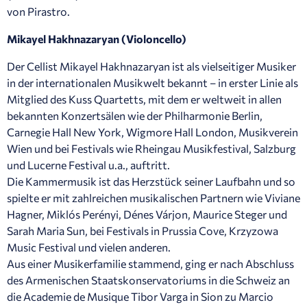
von Pirastro.
Mikayel Hakhnazaryan (Violoncello)
Der Cellist Mikayel Hakhnazaryan ist als vielseitiger Musiker
in der internationalen Musikwelt bekannt – in erster Linie als
Mitglied des Kuss Quartetts, mit dem er weltweit in allen
bekannten Konzertsälen wie der Philharmonie Berlin,
Carnegie Hall New York, Wigmore Hall London, Musikverein
Wien und bei Festivals wie Rheingau Musikfestival, Salzburg
und Lucerne Festival u.a., auftritt.
Die Kammermusik ist das Herzstück seiner Laufbahn und so
spielte er mit zahlreichen musikalischen Partnern wie Viviane
Hagner, Miklós Perényi, Dénes Várjon, Maurice Steger und
Sarah Maria Sun, bei Festivals in Prussia Cove, Krzyzowa
Music Festival und vielen anderen.
Aus einer Musikerfamilie stammend, ging er nach Abschluss
des Armenischen Staatskonservatoriums in die Schweiz an
die Academie de Musique Tibor Varga in Sion zu Marcio